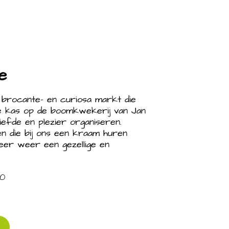
e
 brocante- en curiosa markt die
de kas op de boomkwekerij van Jan
iefde en plezier organiseren.
 die bij ons een kraam huren
er weer een gezellige en
0