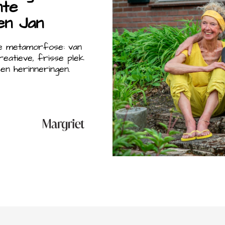
nte
en Jan
se metamorfose: van
eatieve, frisse plek
en herinneringen.