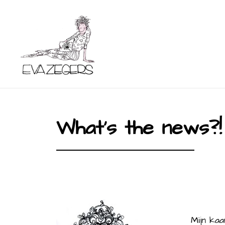
Eva Zegers
What's the news?!
Mijn kaa