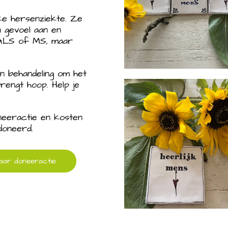
ke hersenziekte. Ze
n gevoel aan en
en ALS of MS, maar
 behandeling om het
rengt hoop. Help je
oneeractie en kosten
doneerd.
aar doneeractie