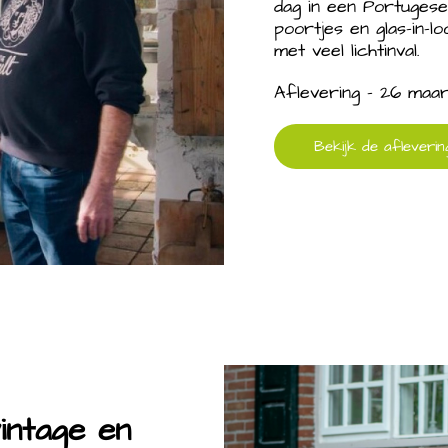
dag in een Portugese
poortjes en glas-in-l
met veel lichtinval.
Aflevering - 26 maa
Bekijk de afleverin
intage en