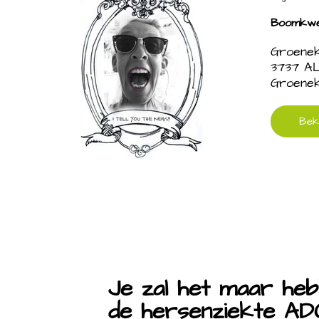
Boomkwek
Groene
3737 A
Groene
Bek
Je zal het maar heb
de hersenziekte A