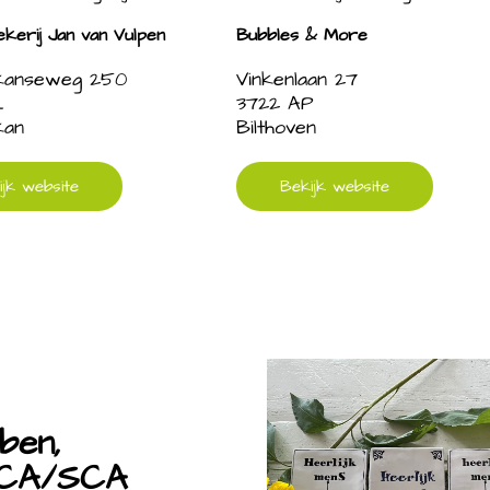
erij Jan van Vulpen
Bubbles & More
kanseweg 250
Vinkenlaan 27
L
3722 AP
kan
Bilthoven
ijk website
Bekijk website
ben,
DCA/SCA