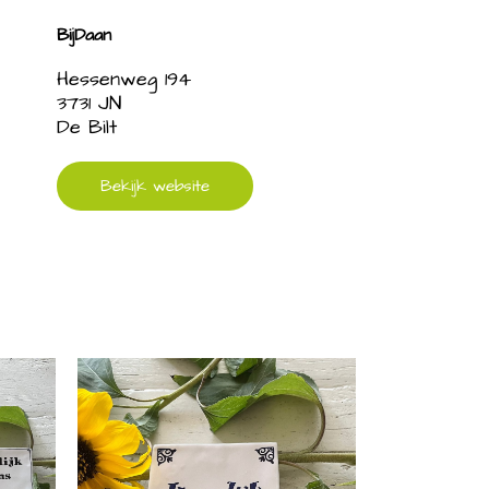
BijDaan
Hessenweg 194
3731 JN
De Bilt
Bekijk website